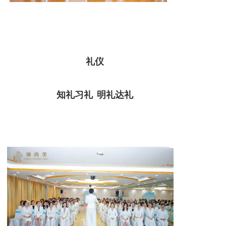
礼仪
知礼习礼 明礼达礼